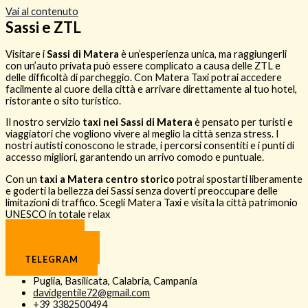
Vai al contenuto
Sassi e ZTL
Visitare i
Sassi di Matera
è un’esperienza unica, ma raggiungerli
con un’auto privata può essere complicato a causa delle ZTL e
delle difficoltà di parcheggio. Con Matera Taxi potrai accedere
facilmente al cuore della città e arrivare direttamente al tuo hotel,
ristorante o sito turistico.
Il nostro servizio
taxi nei Sassi di Matera
è pensato per turisti e
viaggiatori che vogliono vivere al meglio la città senza stress. I
nostri autisti conoscono le strade, i percorsi consentiti e i punti di
accesso migliori, garantendo un arrivo comodo e puntuale.
Con un
taxi a Matera centro storico
potrai spostarti liberamente
e goderti la bellezza dei Sassi senza doverti preoccupare delle
limitazioni di traffico. Scegli Matera Taxi e visita la città patrimonio
UNESCO in totale relax
CHIAMA
WHATSAPP
TELEGRAM
Puglia, Basilicata, Calabria, Campania
davidgentile72@gmail.com
+39 3382500494